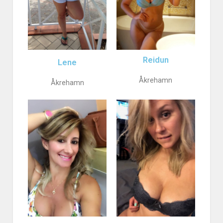
Reidun
Lene
Åkrehamn
Åkrehamn