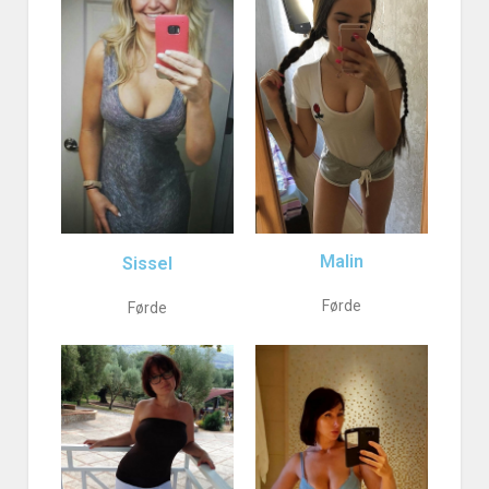
Malin
Sissel
Førde
Førde