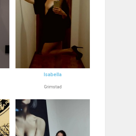
Isabella
Grimstad