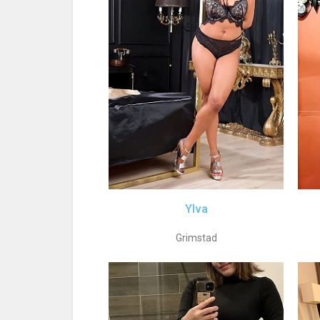
Ylva
Grimstad