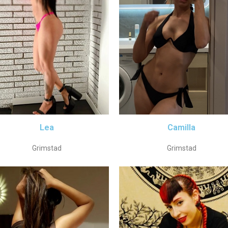
Lea
Camilla
Grimstad
Grimstad