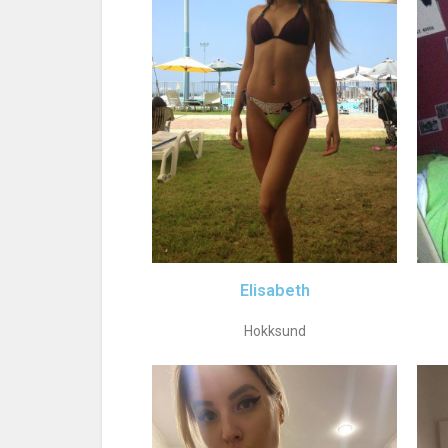
Elisabeth
Hokksund