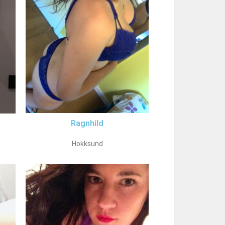
Ragnhild
Hokksund