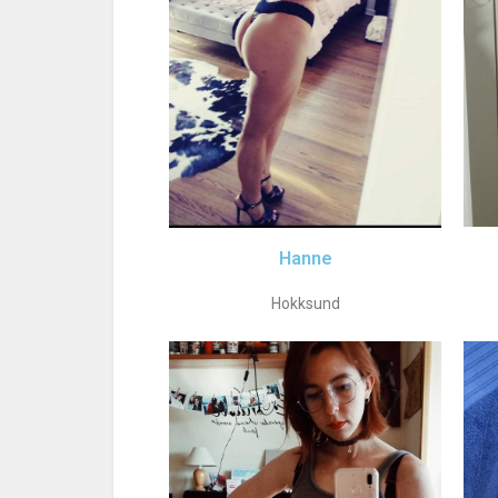
Hanne
Hokksund