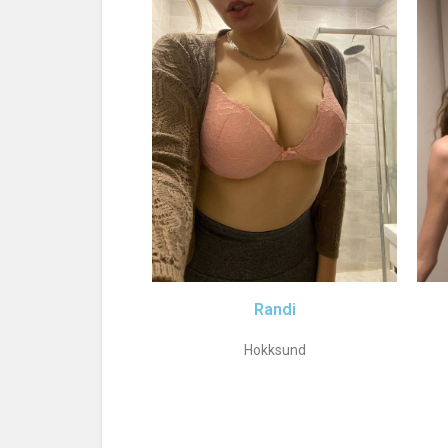
Randi
Hokksund