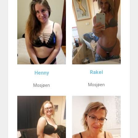
Rakel
Henny
Mosjøen
Mosjøen