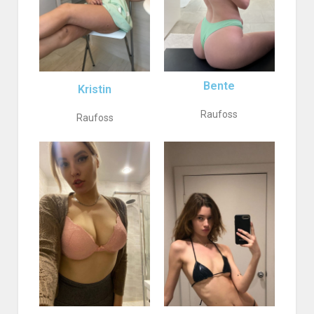
Bente
Kristin
Raufoss
Raufoss