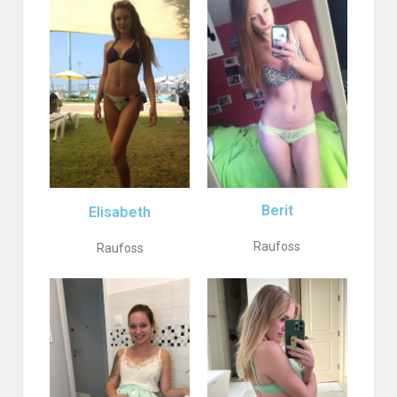
Berit
Elisabeth
Raufoss
Raufoss