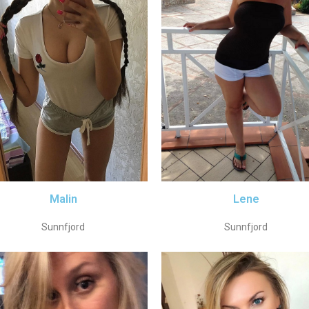
Malin
Lene
Sunnfjord
Sunnfjord