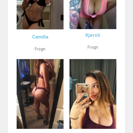
Kjersti
Camilla
Frogn
Frogn