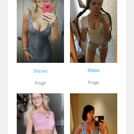
Malin
Sissel
Frogn
Frogn