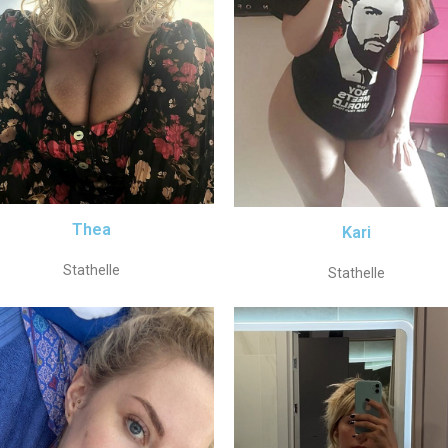
Thea
Kari
Stathelle
Stathelle