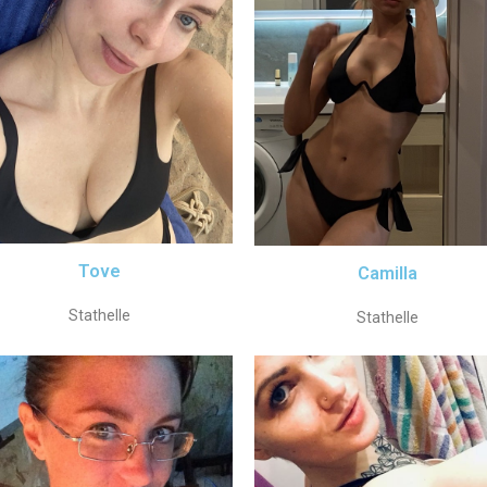
Tove
Camilla
Stathelle
Stathelle