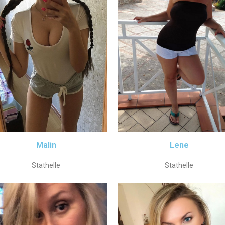
Malin
Lene
Stathelle
Stathelle