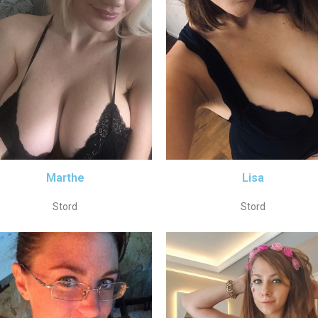
Marthe
Lisa
Stord
Stord