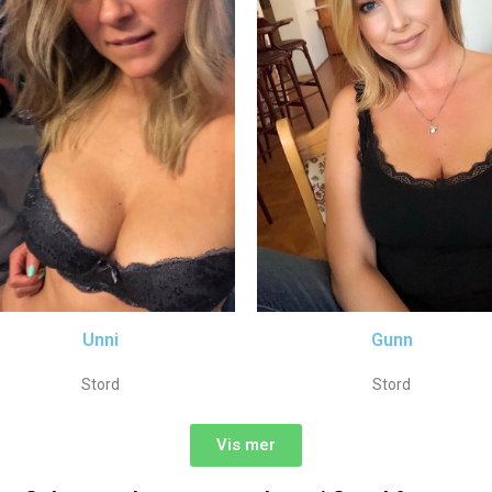
Unni
Gunn
Stord
Stord
Vis mer