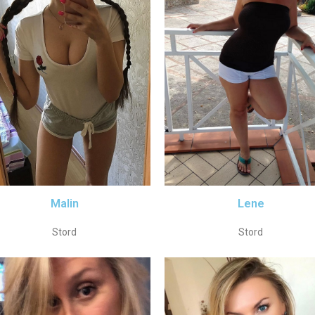
Malin
Lene
Stord
Stord