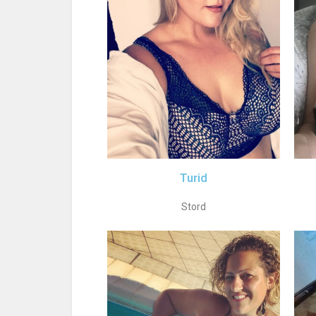
Turid
Stord