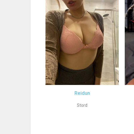
Reidun
Stord