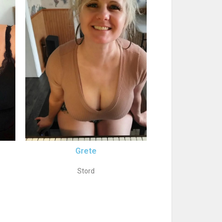
Grete
Stord