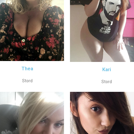
Thea
Kari
Stord
Stord