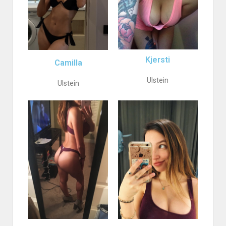
Kjersti
Camilla
Ulstein
Ulstein