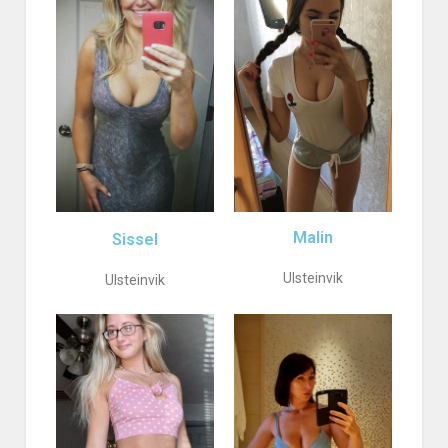
Malin
Sissel
Ulsteinvik
Ulsteinvik