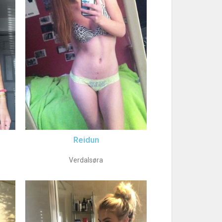
Reidun
Verdalsøra