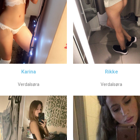
Karina
Rikke
Verdalsøra
Verdalsøra