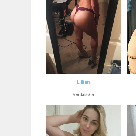
Lillian
Verdalsøra