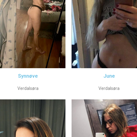
Synnøve
June
Verdalsøra
Verdalsøra