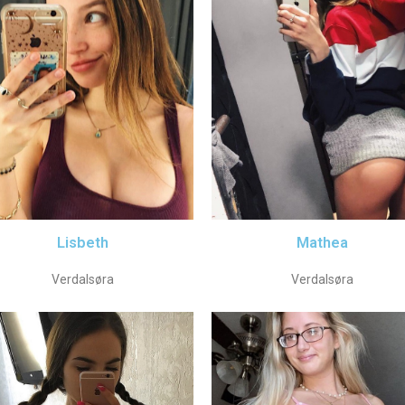
Lisbeth
Mathea
Verdalsøra
Verdalsøra