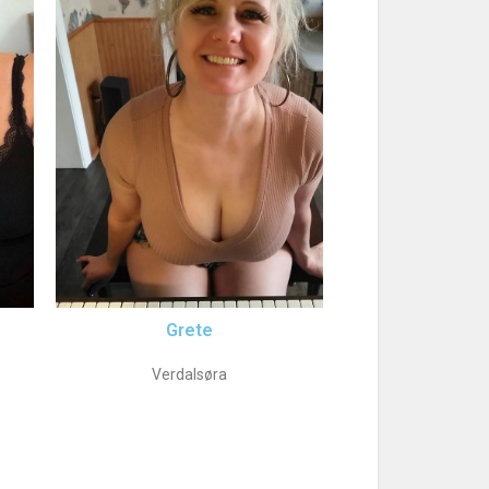
Grete
Verdalsøra