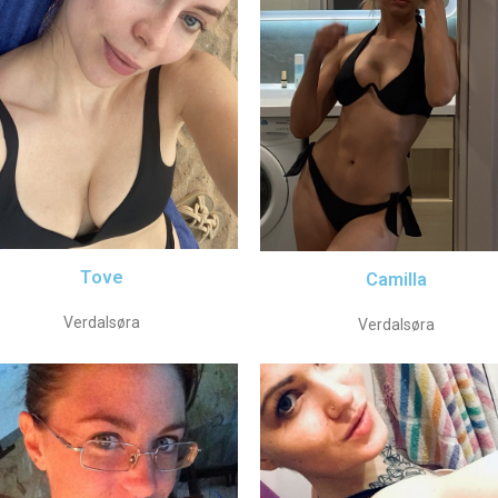
Tove
Camilla
Verdalsøra
Verdalsøra