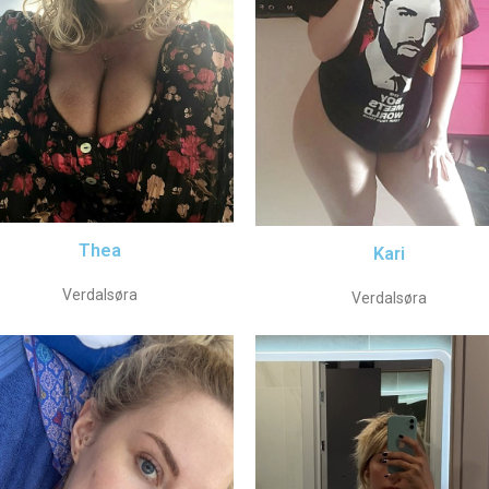
Thea
Kari
Verdalsøra
Verdalsøra