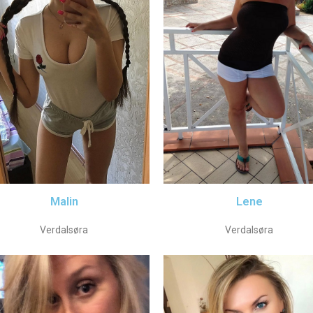
Malin
Lene
Verdalsøra
Verdalsøra